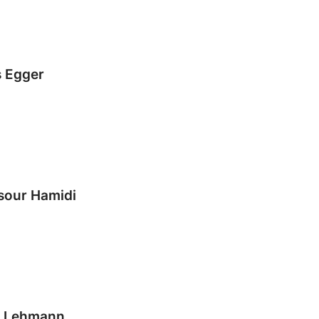
s Egger
our Hamidi
i Lehmann