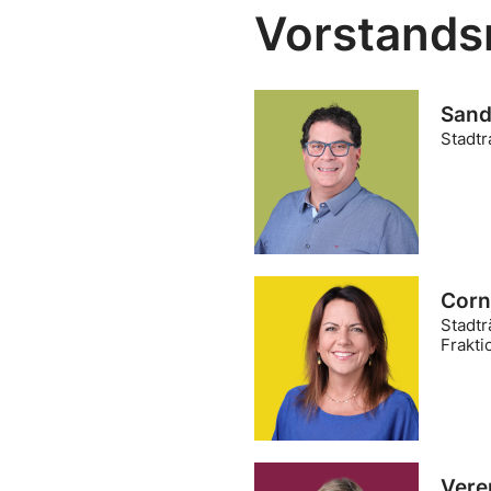
Vorstands
Sand
Stadtr
Corn
Stadtr
Frakti
Vere