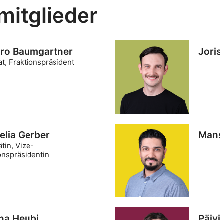
mitglieder
ro Baumgartner
Jori
at, Fraktionspräsident
elia Gerber
Mans
ätin, Vize-
onspräsidentin
na Heubi
Päiv