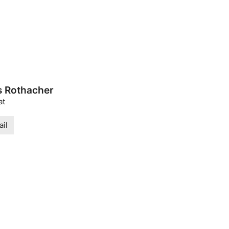
s Rothacher
at
il