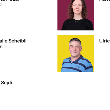
ätin
lie Scheibli
Ulri
ätin
a Sejdi